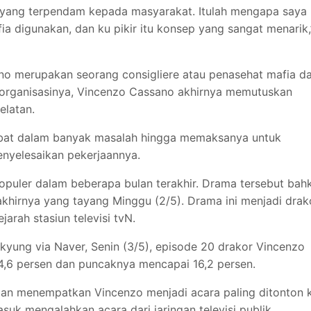
 yang terpendam kepada masyarakat. Itulah mengapa saya
digunakan, dan ku pikir itu konsep yang sangat menarik,
no merupakan seorang consigliere atau penasehat mafia da
lam organisasinya, Vincenzo Cassano akhirnya memutuskan
elatan.
rlibat dalam banyak masalah hingga memaksanya untuk
nyelesaikan pekerjaannya.
opuler dalam beberapa bulan terakhir. Drama tersebut bah
akhirnya yang tayang Minggu (2/5). Drama ini menjadi drak
arah stasiun televisi tvN.
kyung via Naver, Senin (3/5), episode 20 drakor Vincenzo
14,6 persen dan puncaknya mencapai 16,2 persen.
 dan menempatkan Vincenzo menjadi acara paling ditonton 
asuk mengalahkan acara dari jaringan televisi publik.