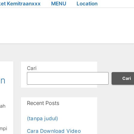
et Kemitraanxxx
MENU
Location
Cari
on
Cari
Recent Posts
lah
(tanpa judul)
mpi
Cara Download Video