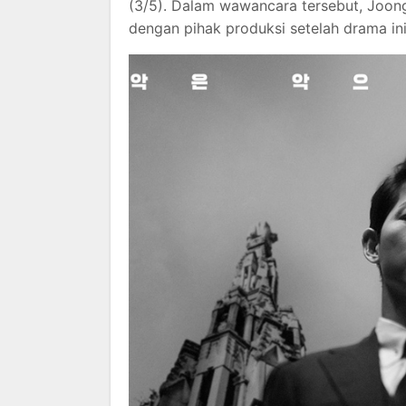
(3/5). Dalam wawancara tersebut, Joon
dengan pihak produksi setelah drama ini