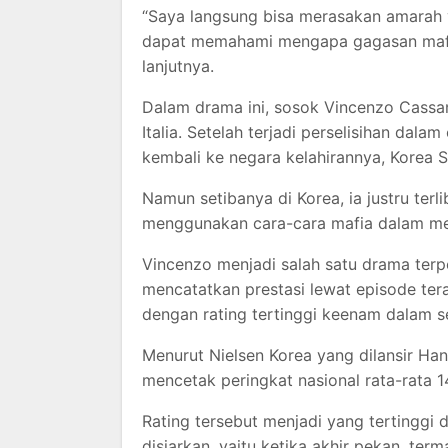
“Saya langsung bisa merasakan amarah
dapat memahami mengapa gagasan mafia 
lanjutnya.
Dalam drama ini, sosok Vincenzo Cassa
Italia. Setelah terjadi perselisihan da
kembali ke negara kelahirannya, Korea S
Namun setibanya di Korea, ia justru te
menggunakan cara-cara mafia dalam me
Vincenzo menjadi salah satu drama terp
mencatatkan prestasi lewat episode ter
dengan rating tertinggi keenam dalam sej
Menurut Nielsen Korea yang dilansir Han
mencetak peringkat nasional rata-rata 
Rating tersebut menjadi yang tertinggi
disiarkan, yaitu ketika akhir pekan, term