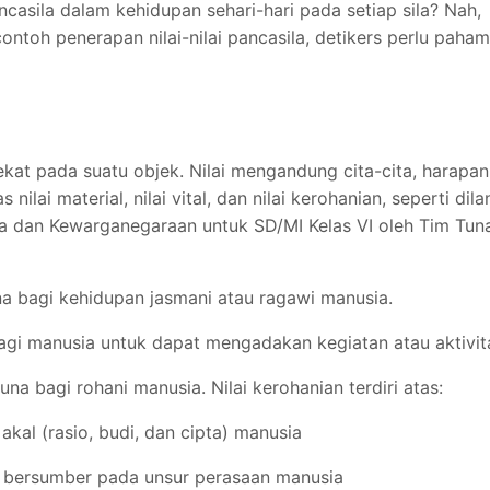
ncasila dalam kehidupan sehari-hari pada setiap sila? Nah,
toh penerapan nilai-nilai pancasila, detikers perlu paham
lekat pada suatu objek. Nilai mengandung cita-cita, harapan
nilai material, nilai vital, dan nilai kerohanian, seperti dila
ila dan Kewarganegaraan untuk SD/MI Kelas VI oleh Tim Tun
na bagi kehidupan jasmani atau ragawi manusia.
bagi manusia untuk dapat mengadakan kegiatan atau aktivit
a bagi rohani manusia. Nilai kerohanian terdiri atas:
akal (rasio, budi, dan cipta) manusia
ang bersumber pada unsur perasaan manusia