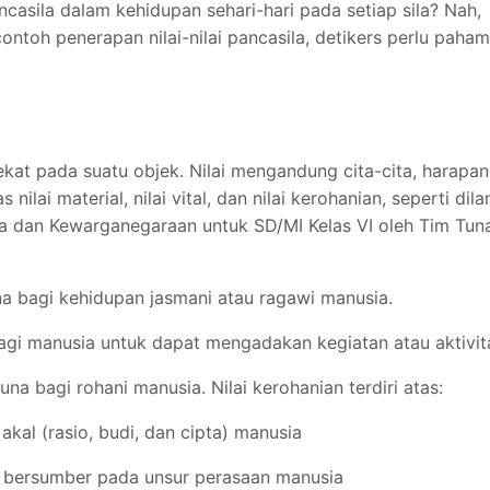
ncasila dalam kehidupan sehari-hari pada setiap sila? Nah,
toh penerapan nilai-nilai pancasila, detikers perlu paham
lekat pada suatu objek. Nilai mengandung cita-cita, harapan
nilai material, nilai vital, dan nilai kerohanian, seperti dila
ila dan Kewarganegaraan untuk SD/MI Kelas VI oleh Tim Tun
na bagi kehidupan jasmani atau ragawi manusia.
bagi manusia untuk dapat mengadakan kegiatan atau aktivit
a bagi rohani manusia. Nilai kerohanian terdiri atas:
akal (rasio, budi, dan cipta) manusia
ang bersumber pada unsur perasaan manusia