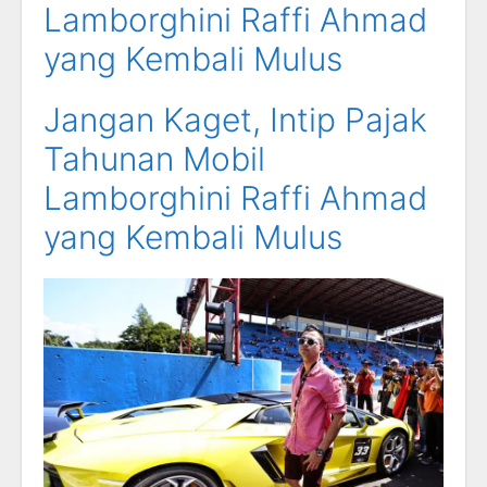
Lamborghini Raffi Ahmad
yang Kembali Mulus
Jangan Kaget, Intip Pajak
Tahunan Mobil
Lamborghini Raffi Ahmad
yang Kembali Mulus