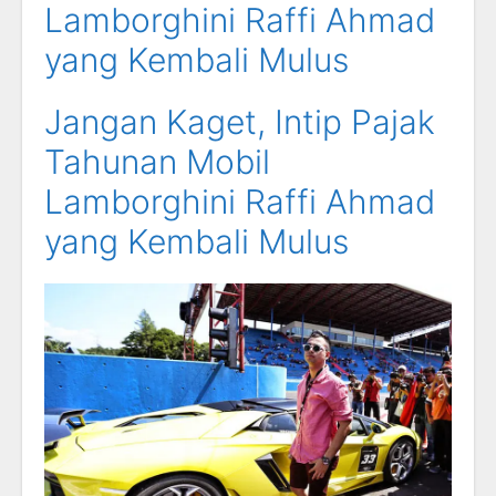
Lamborghini Raffi Ahmad
yang Kembali Mulus
Jangan Kaget, Intip Pajak
Tahunan Mobil
Lamborghini Raffi Ahmad
yang Kembali Mulus