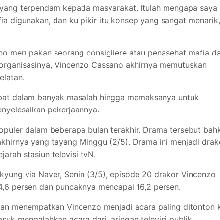
 yang terpendam kepada masyarakat. Itulah mengapa saya
digunakan, dan ku pikir itu konsep yang sangat menarik,
no merupakan seorang consigliere atau penasehat mafia da
lam organisasinya, Vincenzo Cassano akhirnya memutuskan
elatan.
rlibat dalam banyak masalah hingga memaksanya untuk
nyelesaikan pekerjaannya.
opuler dalam beberapa bulan terakhir. Drama tersebut bah
akhirnya yang tayang Minggu (2/5). Drama ini menjadi drak
arah stasiun televisi tvN.
kyung via Naver, Senin (3/5), episode 20 drakor Vincenzo
14,6 persen dan puncaknya mencapai 16,2 persen.
 dan menempatkan Vincenzo menjadi acara paling ditonton 
asuk mengalahkan acara dari jaringan televisi publik.