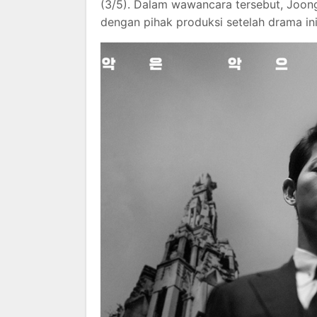
(3/5). Dalam wawancara tersebut, Joon
dengan pihak produksi setelah drama ini