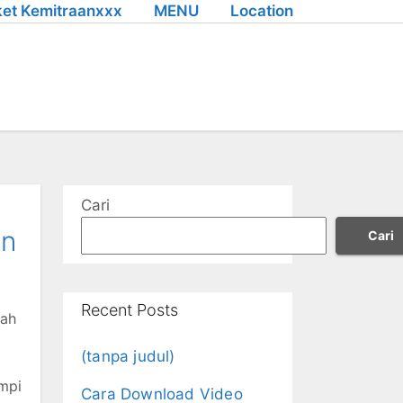
et Kemitraanxxx
MENU
Location
Cari
on
Cari
Recent Posts
lah
(tanpa judul)
mpi
Cara Download Video