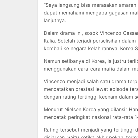
“Saya langsung bisa merasakan amarah
dapat memahami mengapa gagasan mafia 
lanjutnya.
Dalam drama ini, sosok Vincenzo Cassa
Italia. Setelah terjadi perselisihan da
kembali ke negara kelahirannya, Korea S
Namun setibanya di Korea, ia justru te
menggunakan cara-cara mafia dalam me
Vincenzo menjadi salah satu drama terp
mencatatkan prestasi lewat episode ter
dengan rating tertinggi keenam dalam sej
Menurut Nielsen Korea yang dilansir Han
mencetak peringkat nasional rata-rata 
Rating tersebut menjadi yang tertinggi
disiarkan, yaitu ketika akhir pekan, term